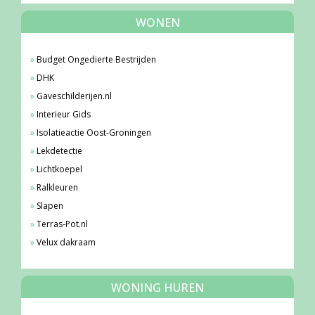
WONEN
Budget Ongedierte Bestrijden
DHK
Gaveschilderijen.nl
Interieur Gids
Isolatieactie Oost-Groningen
Lekdetectie
Lichtkoepel
Ralkleuren
Slapen
Terras-Pot.nl
Velux dakraam
WONING HUREN