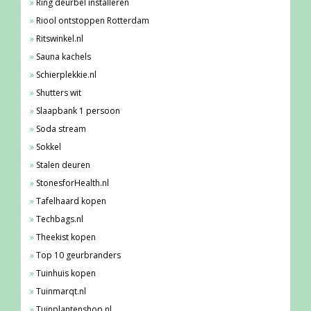
Ring deurbel installeren
Riool ontstoppen Rotterdam
Ritswinkel.nl
Sauna kachels
Schierplekkie.nl
Shutters wit
Slaapbank 1 persoon
Soda stream
Sokkel
Stalen deuren
StonesforHealth.nl
Tafelhaard kopen
Techbags.nl
Theekist kopen
Top 10 geurbranders
Tuinhuis kopen
Tuinmarqt.nl
Tuinplantenshop.nl