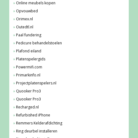
Online meubels kopen
Opvouwbed
Orimex.nl
Outedtl.nl
Paal fundering
Pedicure behandelstoelen
Plafond eiland
Platenspelergids
Powermifi.com
Primarkinfo.nl
Projectplatenspelers.nl
Quooker Pro3
Quooker Pro3
Recharged.nl
Refurbished iPhone
Remmers Kelderafdichting
Ring deurbel installeren