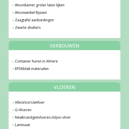
Woonkamer groter laten lijken
Woonwinkel Rijssen
Zaagtafel aanbiedingen
Zwarte shutters
VERBOUWEN
Container huren in Almere
EPDMdak materialen
VLOEREN
AllesVoorUwVloer
G-Vloeren
Newbrandgietvloeren.nl/pvc-vloer
Laminaat