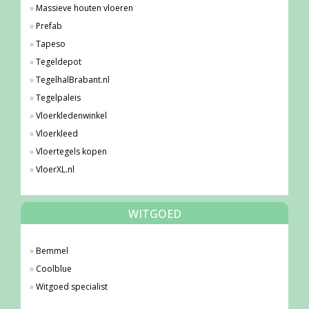
Massieve houten vloeren
Prefab
Tapeso
Tegeldepot
TegelhalBrabant.nl
Tegelpaleis
Vloerkledenwinkel
Vloerkleed
Vloertegels kopen
VloerXL.nl
WITGOED
Bemmel
Coolblue
Witgoed specialist