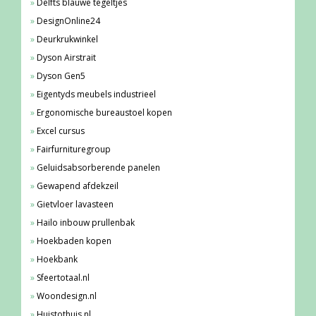
Delfts blauwe tegeltjes
DesignOnline24
Deurkrukwinkel
Dyson Airstrait
Dyson Gen5
Eigentyds meubels industrieel
Ergonomische bureaustoel kopen
Excel cursus
Fairfurnituregroup
Geluidsabsorberende panelen
Gewapend afdekzeil
Gietvloer lavasteen
Hailo inbouw prullenbak
Hoekbaden kopen
Hoekbank
Sfeertotaal.nl
Woondesign.nl
Huistothuis.nl